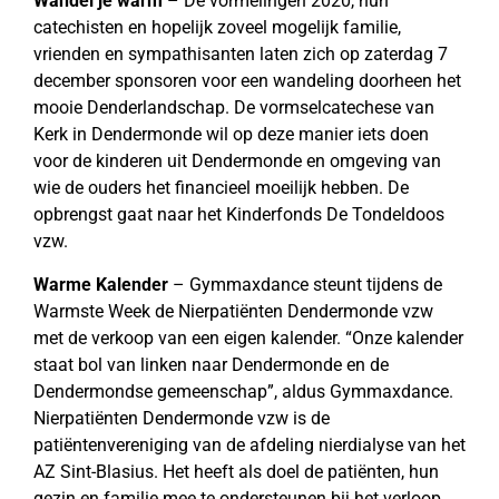
Wandel je warm
– De vormelingen 2020, hun
catechisten en hopelijk zoveel mogelijk familie,
vrienden en sympathisanten laten zich op zaterdag 7
december sponsoren voor een wandeling doorheen het
mooie Denderlandschap. De vormselcatechese van
Kerk in Dendermonde wil op deze manier iets doen
voor de kinderen uit Dendermonde en omgeving van
wie de ouders het financieel moeilijk hebben. De
opbrengst gaat naar het Kinderfonds De Tondeldoos
vzw.
Warme Kalender
– Gymmaxdance steunt tijdens de
Warmste Week de Nierpatiënten Dendermonde vzw
met de verkoop van een eigen kalender. “Onze kalender
staat bol van linken naar Dendermonde en de
Dendermondse gemeenschap”, aldus Gymmaxdance.
Nierpatiënten Dendermonde vzw is de
patiëntenvereniging van de afdeling nierdialyse van het
AZ Sint-Blasius. Het heeft als doel de patiënten, hun
gezin en familie mee te ondersteunen bij het verloop