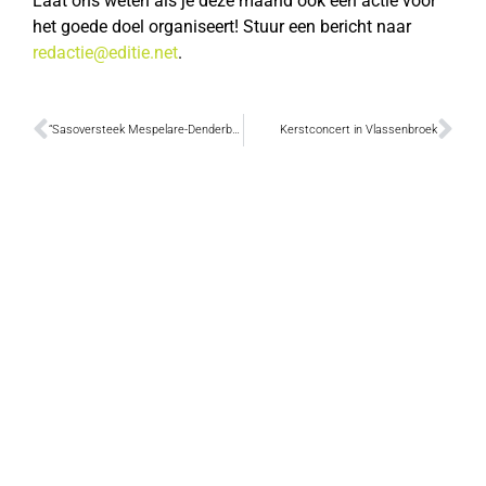
Laat ons weten als je deze maand ook een actie voor
het goede doel organiseert! Stuur een bericht naar
redactie@editie.net
.
“Sasoversteek Mespelare-Denderbelle blijft voorlopig behouden”
Kerstconcert in Vlassenbroek