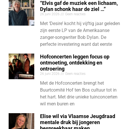
“Elvis gaf de muziek een lichaam,
Dylan schonk haar de ziel …”
26 juni 2026
Geen reacties
Met ‘Desire’ kocht hij vijftig jaar geleden
zijn eerste LP van de Amerikaanse
zanger-songwriter Bob Dylan. De
perfecte investering want dat eerste
Hofconcerten leggen focus op
ontmoeting, ontdekking en
ontroering
26 juni 2026
Geen reacties
Met de Hofconcerten brengt het
Buurtcomité Hof ten Bos cultuur tot in
het hart. Met drie unieke tuinconcerten
wil men buren en
Elise wil via Vlaamse Jeugdraad
mentale druk bij jongeren
bespreekbaar maken