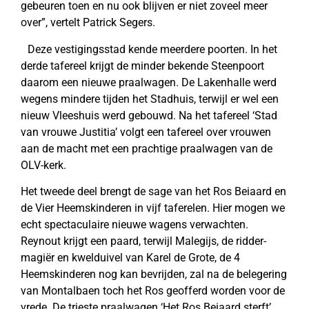
gebeuren toen en nu ook blijven er niet zoveel meer
over”, vertelt Patrick Segers.
Deze vestigingsstad kende meerdere poorten. In het
derde tafereel krijgt de minder bekende Steenpoort
daarom een nieuwe praalwagen. De Lakenhalle werd
wegens mindere tijden het Stadhuis, terwijl er wel een
nieuw Vleeshuis werd gebouwd. Na het tafereel ‘Stad
van vrouwe Justitia’ volgt een tafereel over vrouwen
aan de macht met een prachtige praalwagen van de
OLV-kerk.
Het tweede deel brengt de sage van het Ros Beiaard en
de Vier Heemskinderen in vijf taferelen. Hier mogen we
echt spectaculaire nieuwe wagens verwachten.
Reynout krijgt een paard, terwijl Malegijs, de ridder-
magiër en kwelduivel van Karel de Grote, de 4
Heemskinderen nog kan bevrijden, zal na de belegering
van Montalbaen toch het Ros geofferd worden voor de
vrede. De trieste praalwagen ‘Het Ros Beiaard sterft’