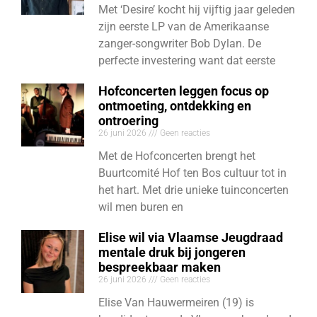
Met ‘Desire’ kocht hij vijftig jaar geleden
zijn eerste LP van de Amerikaanse
zanger-songwriter Bob Dylan. De
perfecte investering want dat eerste
Hofconcerten leggen focus op
ontmoeting, ontdekking en
ontroering
26 juni 2026
Geen reacties
Met de Hofconcerten brengt het
Buurtcomité Hof ten Bos cultuur tot in
het hart. Met drie unieke tuinconcerten
wil men buren en
Elise wil via Vlaamse Jeugdraad
mentale druk bij jongeren
bespreekbaar maken
26 juni 2026
Geen reacties
Elise Van Hauwermeiren (19) is