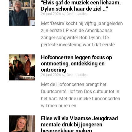
“Elvis gaf de muziek een lichaam,
Dylan schonk haar de ziel …”
26 juni 2026
Geen reacties
Met ‘Desire’ kocht hij vijftig jaar geleden
zijn eerste LP van de Amerikaanse
zanger-songwriter Bob Dylan. De
perfecte investering want dat eerste
Hofconcerten leggen focus op
ontmoeting, ontdekking en
ontroering
26 juni 2026
Geen reacties
Met de Hofconcerten brengt het
Buurtcomité Hof ten Bos cultuur tot in
het hart. Met drie unieke tuinconcerten
wil men buren en
Elise wil via Vlaamse Jeugdraad
mentale druk bij jongeren
bespreekbaar maken