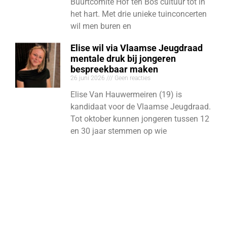
Buurtcomité Hof ten Bos cultuur tot in
het hart. Met drie unieke tuinconcerten
wil men buren en
Elise wil via Vlaamse Jeugdraad
mentale druk bij jongeren
bespreekbaar maken
26 juni 2026
Geen reacties
Elise Van Hauwermeiren (19) is
kandidaat voor de Vlaamse Jeugdraad.
Tot oktober kunnen jongeren tussen 12
en 30 jaar stemmen op wie