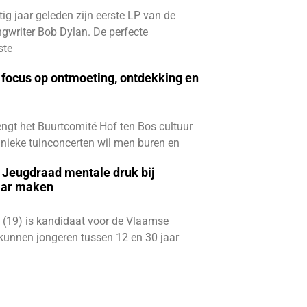
ftig jaar geleden zijn eerste LP van de
gwriter Bob Dylan. De perfecte
ste
focus op ontmoeting, ontdekking en
ngt het Buurtcomité Hof ten Bos cultuur
e unieke tuinconcerten wil men buren en
e Jeugdraad mentale druk bij
aar maken
 (19) is kandidaat voor de Vlaamse
kunnen jongeren tussen 12 en 30 jaar