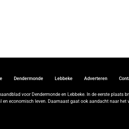
e
Dendermonde
Lebbeke
Adverteren
Cont
 maandblad voor Dendermonde en Lebbeke. In de eerste plaats bren
aal en economisch leven. Daarnaast gaat ook aandacht naar het v