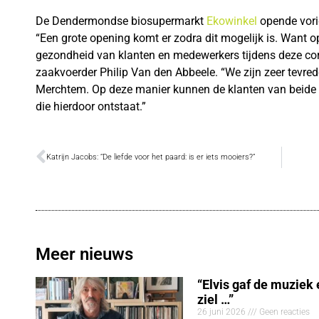
De Dendermondse biosupermarkt
Ekowinkel
opende vori
“Een grote opening komt er zodra dit mogelijk is. Want op
gezondheid van klanten en medewerkers tijdens deze coron
zaakvoerder Philip Van den Abbeele. “We zijn zeer tevre
Merchtem. Op deze manier kunnen de klanten van beide 
die hierdoor ontstaat.”
Katrijn Jacobs: “De liefde voor het paard: is er iets mooiers?”
Meer nieuws
“Elvis gaf de muziek
ziel …”
26 juni 2026
Geen reacties