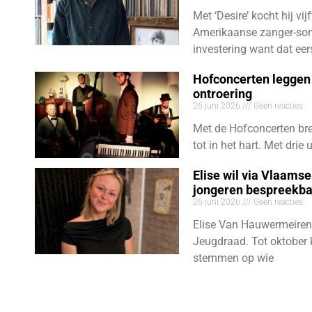
Met ‘Desire’ kocht hij vij
Amerikaanse zanger-son
investering want dat eer
Hofconcerten leggen 
ontroering
26 juni 2026
Geen reacties
Met de Hofconcerten bre
tot in het hart. Met dri
Elise wil via Vlaams
jongeren bespreekb
26 juni 2026
Geen reacties
Elise Van Hauwermeiren
Jeugdraad. Tot oktober 
stemmen op wie