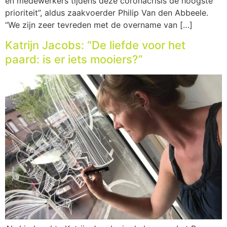
en medewerkers tijdens deze coronacrisis de hoogste
prioriteit”, aldus zaakvoerder Philip Van den Abbeele.
“We zijn zeer tevreden met de overname van […]
Katrijn Jacobs: “De liefde voor het
paard: is er iets mooiers?”