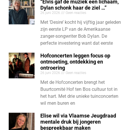
“Elvis gaf de muziek een lichaam,
Dylan schonk haar de ziel …”
26 juni 2026
Geen reacties
Met ‘Desire’ kocht hij vijftig jaar geleden
zijn eerste LP van de Amerikaanse
zanger-songwriter Bob Dylan. De
perfecte investering want dat eerste
Hofconcerten leggen focus op
ontmoeting, ontdekking en
ontroering
26 juni 2026
Geen reacties
Met de Hofconcerten brengt het
Buurtcomité Hof ten Bos cultuur tot in
het hart. Met drie unieke tuinconcerten
wil men buren en
Elise wil via Vlaamse Jeugdraad
mentale druk bij jongeren
bespreekbaar maken