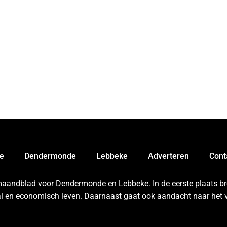
e
Dendermonde
Lebbeke
Adverteren
Cont
 maandblad voor Dendermonde en Lebbeke. In de eerste plaats bren
aal en economisch leven. Daarnaast gaat ook aandacht naar het v