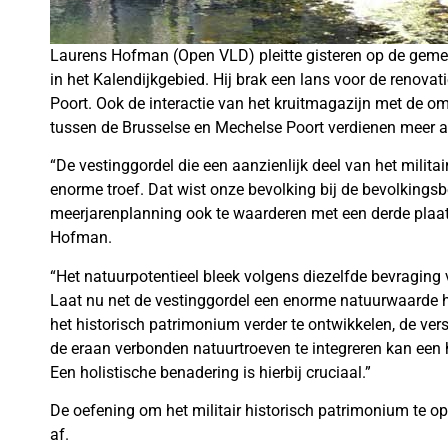
Laurens Hofman (Open VLD) pleitte gisteren op de geme
in het Kalendijkgebied. Hij brak een lans voor de renova
Poort. Ook de interactie van het kruitmagazijn met de 
tussen de Brusselse en Mechelse Poort verdienen meer 
“De vestinggordel die een aanzienlijk deel van het milita
enorme troef. Dat wist onze bevolking bij de bevolking
meerjarenplanning ook te waarderen met een derde plaat
Hofman.
“Het natuurpotentieel bleek volgens diezelfde bevraging
Laat nu net de vestinggordel een enorme natuurwaarde h
het historisch patrimonium verder te ontwikkelen, de vers
de eraan verbonden natuurtroeven te integreren kan een
Een holistische benadering is hierbij cruciaal.”
De oefening om het militair historisch patrimonium te 
af.