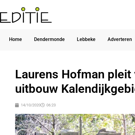
Home
Dendermonde
Lebbeke
Adverteren
Laurens Hofman pleit 
uitbouw Kalendijkgeb
14/10/2020
06:23