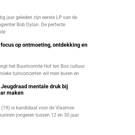
ftig jaar geleden zijn eerste LP van de
gwriter Bob Dylan. De perfecte
ste
focus op ontmoeting, ontdekking en
ngt het Buurtcomité Hof ten Bos cultuur
e unieke tuinconcerten wil men buren en
e Jeugdraad mentale druk bij
aar maken
 (19) is kandidaat voor de Vlaamse
kunnen jongeren tussen 12 en 30 jaar