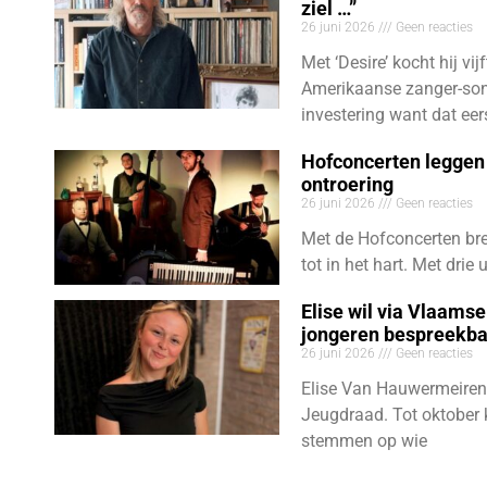
ziel …”
26 juni 2026
Geen reacties
Met ‘Desire’ kocht hij vij
Amerikaanse zanger-son
investering want dat eer
Hofconcerten leggen 
ontroering
26 juni 2026
Geen reacties
Met de Hofconcerten bre
tot in het hart. Met dri
Elise wil via Vlaams
jongeren bespreekb
26 juni 2026
Geen reacties
Elise Van Hauwermeiren
Jeugdraad. Tot oktober 
stemmen op wie