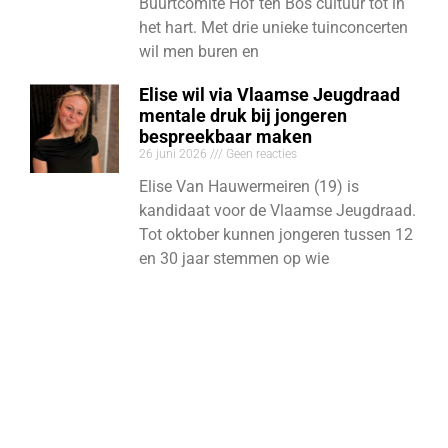
Buurtcomité Hof ten Bos cultuur tot in
het hart. Met drie unieke tuinconcerten
wil men buren en
Elise wil via Vlaamse Jeugdraad
mentale druk bij jongeren
bespreekbaar maken
26 juni 2026
Geen reacties
Elise Van Hauwermeiren (19) is
kandidaat voor de Vlaamse Jeugdraad.
Tot oktober kunnen jongeren tussen 12
en 30 jaar stemmen op wie