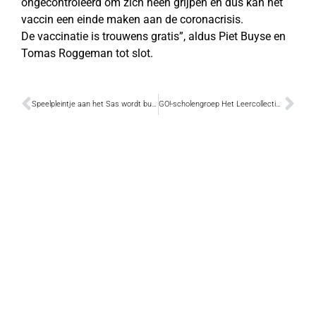
ongecontroleerd om zich heen grijpen en dus kan het
vaccin een einde maken aan de coronacrisis.
De vaccinatie is trouwens gratis”, aldus Piet Buyse en
Tomas Roggeman tot slot.
Speelpleintje aan het Sas wordt buitenfitness
GO!-scholengroep Het Leercollectief groeit verder