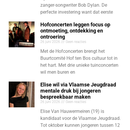
zanger-songwriter Bob Dylan. De
perfecte investering want dat eerste
Hofconcerten leggen focus op
ontmoeting, ontdekking en
ontroering
26 juni 2026
Geen reacties
Met de Hofconcerten brengt het
Buurtcomité Hof ten Bos cultuur tot in
het hart. Met drie unieke tuinconcerten
wil men buren en
Elise wil via Vlaamse Jeugdraad
mentale druk bij jongeren
bespreekbaar maken
26 juni 2026
Geen reacties
Elise Van Hauwermeiren (19) is
kandidaat voor de Vlaamse Jeugdraad.
Tot oktober kunnen jongeren tussen 12