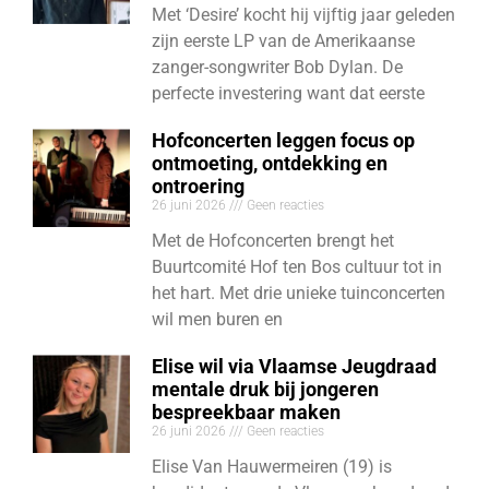
Met ‘Desire’ kocht hij vijftig jaar geleden
zijn eerste LP van de Amerikaanse
zanger-songwriter Bob Dylan. De
perfecte investering want dat eerste
Hofconcerten leggen focus op
ontmoeting, ontdekking en
ontroering
26 juni 2026
Geen reacties
Met de Hofconcerten brengt het
Buurtcomité Hof ten Bos cultuur tot in
het hart. Met drie unieke tuinconcerten
wil men buren en
Elise wil via Vlaamse Jeugdraad
mentale druk bij jongeren
bespreekbaar maken
26 juni 2026
Geen reacties
Elise Van Hauwermeiren (19) is