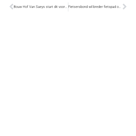
Bouw Hof Van Saeys start dit voorjaar
Fietsersbond wil breder fietspad op vernieuwde Scheldebrug