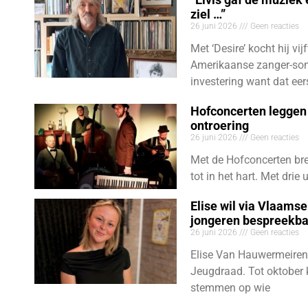
ziel …”
26 juni 2026
Geen reacties
Met ‘Desire’ kocht hij vij
Amerikaanse zanger-son
investering want dat eer
Hofconcerten leggen 
ontroering
26 juni 2026
Geen reacties
Met de Hofconcerten bre
tot in het hart. Met dri
Elise wil via Vlaams
jongeren bespreekb
26 juni 2026
Geen reacties
Elise Van Hauwermeiren
Jeugdraad. Tot oktober 
stemmen op wie