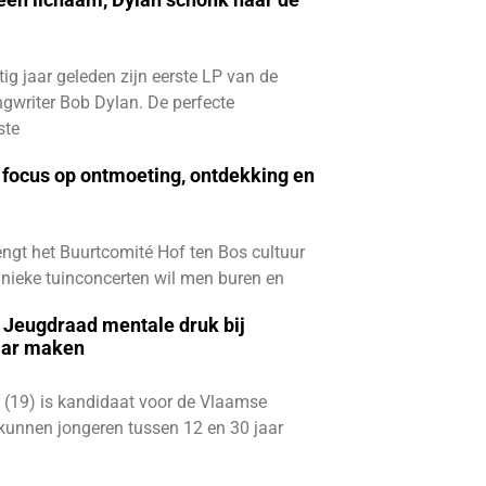
ftig jaar geleden zijn eerste LP van de
gwriter Bob Dylan. De perfecte
ste
focus op ontmoeting, ontdekking en
ngt het Buurtcomité Hof ten Bos cultuur
e unieke tuinconcerten wil men buren en
e Jeugdraad mentale druk bij
aar maken
 (19) is kandidaat voor de Vlaamse
kunnen jongeren tussen 12 en 30 jaar