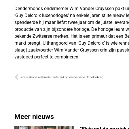
Dendermonds ondernemer Wim Vander Cruyssen pakt uit m
‘Guy Delcroix luxehorloges’ na enkele jaren stilte nieuw 
spendeerde hij maar liefst twee jaar om de juiste leveran
productie van zijn bijzondere horloge. De horloge leunt wa
bekende Zwitserse merken. Het is een primeur dat een B
markt brengt. Uithangbord van ‘Guy Delcroix’ is wielren
slaagt zaakvoerder Wim Vander Cruyssen erin zijn passie 
vastgoed perfect te combineren.
Fietsersbond wil breder fietspad op vernieuwde Scheldebrug
Meer nieuws
“Elvis gaf de muziek