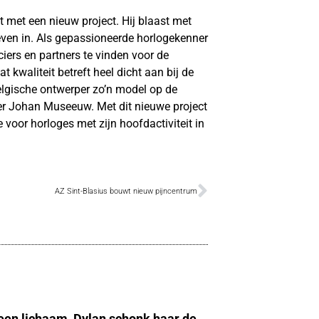
et een nieuw project. Hij blaast met
leven in. Als gepassioneerde horlogekenner
ciers en partners te vinden voor de
t kwaliteit betreft heel dicht aan bij de
elgische ontwerper zo’n model op de
ner Johan Museeuw. Met dit nieuwe project
voor horloges met zijn hoofdactiviteit in
AZ Sint-Blasius bouwt nieuw pijncentrum
 een lichaam, Dylan schonk haar de