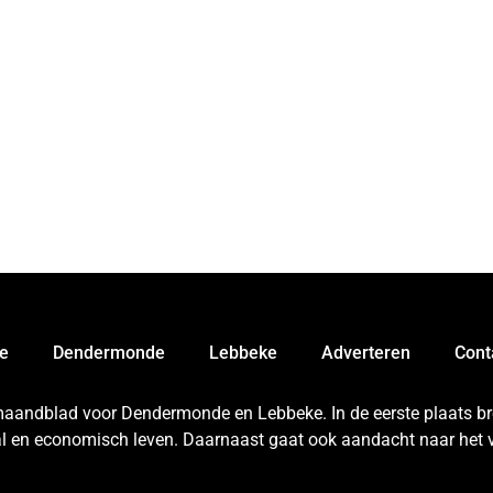
e
Dendermonde
Lebbeke
Adverteren
Cont
 maandblad voor Dendermonde en Lebbeke. In de eerste plaats bren
aal en economisch leven. Daarnaast gaat ook aandacht naar het v