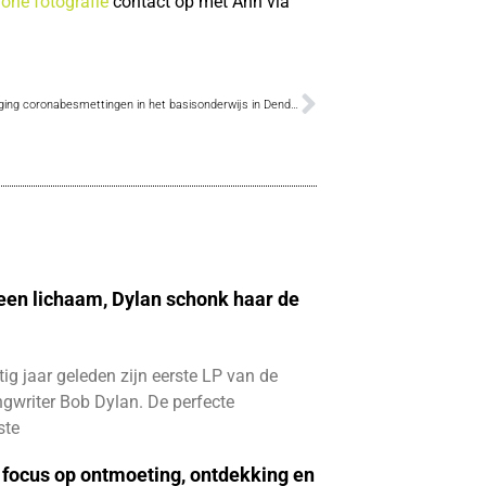
one fotografie
contact op met Ann via
Sterke stijging coronabesmettingen in het basisonderwijs in Dendermonde
 een lichaam, Dylan schonk haar de
ftig jaar geleden zijn eerste LP van de
gwriter Bob Dylan. De perfecte
ste
focus op ontmoeting, ontdekking en