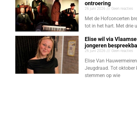
ontroering
26 juni 2026
Geen reacties
Met de Hofconcerten bre
tot in het hart. Met dri
Elise wil via Vlaams
jongeren bespreekb
26 juni 2026
Geen reacties
Elise Van Hauwermeiren
Jeugdraad. Tot oktober 
stemmen op wie