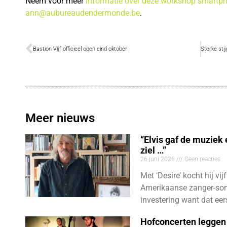
Neem voor meer
informatie over deze workshop smartph
ann@aubureaudendermonde.be
.
Bastion Vijf officieel open eind oktober
Meer nieuws
“Elvis gaf de muziek
ziel …”
26 juni 2026
Geen reacties
Met ‘Desire’ kocht hij vij
Amerikaanse zanger-son
investering want dat eer
Hofconcerten leggen 