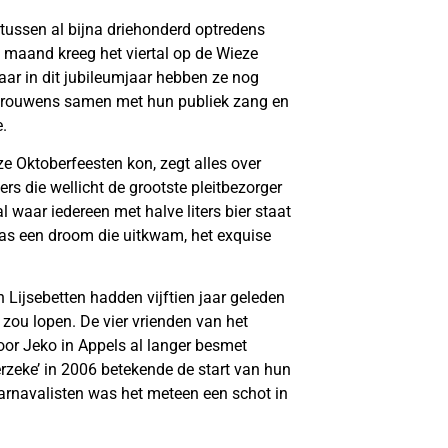
ussen al bijna driehonderd optredens
e maand kreeg het viertal op de Wieze
ar in dit jubileumjaar hebben ze nog
t trouwens samen met hun publiek zang en
.
e Oktoberfeesten kon, zegt alles over
s die wellicht de grootste pleitbezorger
 waar iedereen met halve liters bier staat
 was een droom die uitkwam, het exquise
 Lijsebetten hadden vijftien jaar geleden
zou lopen. De vier vrienden van het
or Jeko in Appels al langer besmet
rzeke’ in 2006 betekende de start van hun
carnavalisten was het meteen een schot in