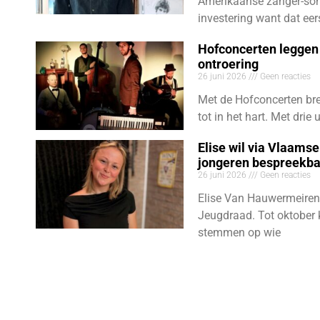
Amerikaanse zanger-son
investering want dat eer
Hofconcerten leggen 
ontroering
26 juni 2026
Geen reacties
Met de Hofconcerten bre
tot in het hart. Met dri
Elise wil via Vlaams
jongeren bespreekb
26 juni 2026
Geen reacties
Elise Van Hauwermeiren
Jeugdraad. Tot oktober 
stemmen op wie