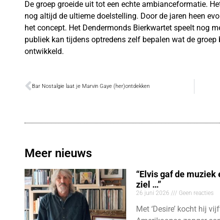
De groep groeide uit tot een echte ambianceformatie. Het
nog altijd de ultieme doelstelling. Door de jaren heen ev
het concept. Het Dendermonds Bierkwartet speelt nog me
publiek kan tijdens optredens zelf bepalen wat de groep 
ontwikkeld.
Bar Nostalgie laat je Marvin Gaye (her)ontdekken
Meer nieuws
“Elvis gaf de muziek
ziel …”
26 juni 2026
Geen reacties
Met ‘Desire’ kocht hij vij