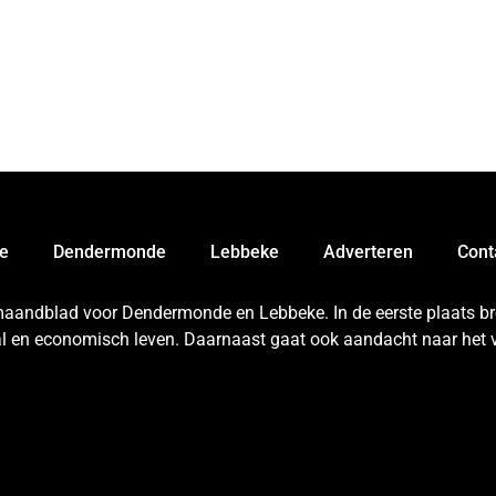
e
Dendermonde
Lebbeke
Adverteren
Cont
 maandblad voor Dendermonde en Lebbeke. In de eerste plaats bren
aal en economisch leven. Daarnaast gaat ook aandacht naar het v