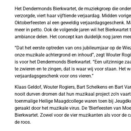
Het Dendermonds Bierkwartet, de muziekgroep die ondert
verzorgde, viert haar vijftiende verjaardag. Midden vorig
Oktoberfeesten al een geweldig verjaardagsgeschenk. Ma
meer in petto. Ook de volgende jaren wil het Bierkwarte
ambiance delen. Het concept kan duidelijk nog jaren mee
“Dat het eerste optreden van ons jubileumjaar op de Wiez
onze muzikale achtergrond en inhoud”, zegt Wouter Rogier
is voor het Dendermonds Bierkwartet. “Een uitzinnige zaal
te zwieren en te zingen, dat is waar wij voor staan. Het
verjaardagsgeschenk voor ons vieren.”
Klaas Geldof, Wouter Rogiers, Bart Schelkens en Bart Van
nooit durven dromen dat hun muzikaal project zo’n vaart 
toenmalige Heilige Maagdcollege waren toen bij Jeugdko
geraakt door het muzikale virus. De ‘Bierfeesten van Moe
Bierkwartet. Zowel voor de vier muzikanten als voor de 
de roos.