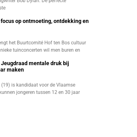
gwriter Bob Dylan. De perfecte
ste
focus op ontmoeting, ontdekking en
ngt het Buurtcomité Hof ten Bos cultuur
e unieke tuinconcerten wil men buren en
e Jeugdraad mentale druk bij
aar maken
 (19) is kandidaat voor de Vlaamse
kunnen jongeren tussen 12 en 30 jaar