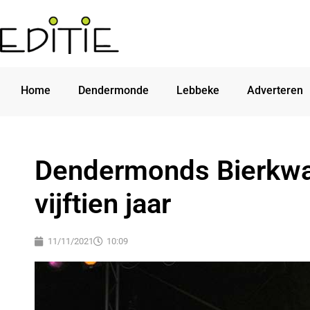
Home
Dendermonde
Lebbeke
Adverteren
Dendermonds Bierkwar
vijftien jaar
11/11/2021
10:09