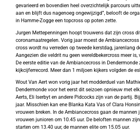
gevarieerd en bovendien heel overzichtelijk parcours uit
aan en blijft dus nagenoeg ongewijzigd”, belooft de orga
in Hamme-Zogge een topcross op poten zette.
Jurgen Mettepenningen hoopt trouwens dat zijn cross dit
coronamaatregelen. Vorig jaar moest de Ambiancecross 
cross wordt nu verreden op tweede kerstdag, jarenlang d
Aangezien die veldrit nu geen wereldbekercross meer is, v
De eerste editie van de Ambiancecross in Dendermonde 
kijkcijferrecord. Meer dan 1 miljoen kijkers volgden de 
Wout Van Aert won vorig jaar het modderduel van Mathieu
Dendermonde voor het eerst dit seizoen opnieuw met elk
Aerts, Eli Iserbyt en andere Pidcocks zijn van de partij.
jaar. Misschien kan ene Blanka Kata Vas of Clara Honsi
vrouwen breken. In de Ambiancecross gaan de mannen ju
vrouwen junioren om 10.45 uur. De beloften mannen zijn
starten om 13.40 uur, de mannen elite om 15.05 uur.