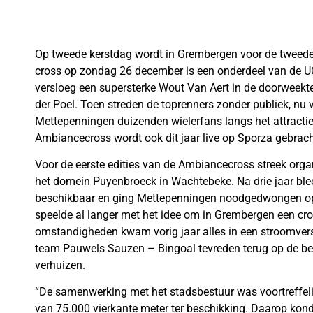
Op tweede kerstdag wordt in Grembergen voor de tweed
cross op zondag 26 december is een onderdeel van de UCI
versloeg een supersterke Wout Van Aert in de doorweek
der Poel. Toen streden de toprenners zonder publiek, nu
Mettepenningen duizenden wielerfans langs het attractie
Ambiancecross wordt ook dit jaar live op Sporza gebrach
Voor de eerste edities van de Ambiancecross streek org
het domein Puyenbroeck in Wachtebeke. Na drie jaar bleek
beschikbaar en ging Mettepenningen noodgedwongen op z
speelde al langer met het idee om in Grembergen een cro
omstandigheden kwam vorig jaar alles in een stroomversn
team Pauwels Sauzen – Bingoal tevreden terug op de b
verhuizen.
“De samenwerking met het stadsbestuur was voortreffelij
van 75.000 vierkante meter ter beschikking. Daarop konde