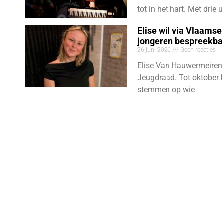
tot in het hart. Met dri
Elise wil via Vlaams
jongeren bespreekb
26 juni 2026
Geen reacties
Elise Van Hauwermeiren
Jeugdraad. Tot oktober 
stemmen op wie