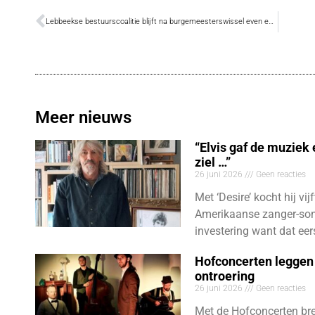
Lebbeekse bestuurscoalitie blijft na burgemeesterswissel even enthousiast en gedreven
Meer nieuws
“Elvis gaf de muziek
ziel …”
26 juni 2026
Geen reacties
Met ‘Desire’ kocht hij vij
Amerikaanse zanger-son
investering want dat eer
Hofconcerten leggen 
ontroering
26 juni 2026
Geen reacties
Met de Hofconcerten bre