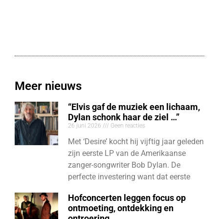
Meer nieuws
“Elvis gaf de muziek een lichaam,
Dylan schonk haar de ziel …”
26 juni 2026
Geen reacties
Met ‘Desire’ kocht hij vijftig jaar geleden
zijn eerste LP van de Amerikaanse
zanger-songwriter Bob Dylan. De
perfecte investering want dat eerste
Hofconcerten leggen focus op
ontmoeting, ontdekking en
ontroering