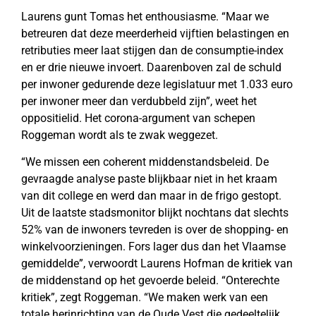
Laurens gunt Tomas het enthousiasme. “Maar we
betreuren dat deze meerderheid vijftien belastingen en
retributies meer laat stijgen dan de consumptie-index
en er drie nieuwe invoert. Daarenboven zal de schuld
per inwoner gedurende deze legislatuur met 1.033 euro
per inwoner meer dan verdubbeld zijn”, weet het
oppositielid. Het corona-argument van schepen
Roggeman wordt als te zwak weggezet.
“We missen een coherent middenstandsbeleid. De
gevraagde analyse paste blijkbaar niet in het kraam
van dit college en werd dan maar in de frigo gestopt.
Uit de laatste stadsmonitor blijkt nochtans dat slechts
52% van de inwoners tevreden is over de shopping- en
winkelvoorzieningen. Fors lager dus dan het Vlaamse
gemiddelde”, verwoordt Laurens Hofman de kritiek van
de middenstand op het gevoerde beleid. “Onterechte
kritiek”, zegt Roggeman. “We maken werk van een
totale herinrichting van de Oude Vest die gedeeltelijk