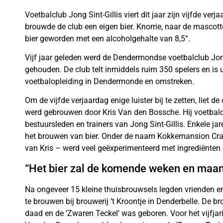
Voetbalclub Jong Sint-Gillis viert dit jaar zijn vijfde ver
brouwde de club een eigen bier. Knorrie, naar de mascotte
bier geworden met een alcoholgehalte van 8,5°.
Vijf jaar geleden werd de Dendermondse voetbalclub Jon
gehouden. De club telt inmiddels ruim 350 spelers en is
voetbalopleiding in Dendermonde en omstreken.
Om de vijfde verjaardag enige luister bij te zetten, liet d
werd gebrouwen door Kris Van den Bossche. Hij voetbal
bestuursleden en trainers van Jong Sint-Gillis. Enkele ja
het brouwen van bier. Onder de naam Kokkemansion Cr
van Kris – werd veel geëxperimenteerd met ingrediënten
“Het bier zal de komende weken en maan
Na ongeveer 15 kleine thuisbrouwsels legden vrienden en
te brouwen bij brouwerij ’t Kroontje in Denderbelle. De b
daad en de ‘Zwaren Teckel’ was geboren. Voor het vijfjar