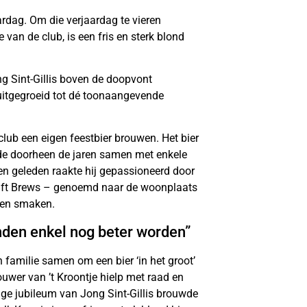
jaardag. Om die verjaardag te vieren
 van de club, is een fris en sterk blond
g Sint-Gillis boven de doopvont
 uitgegroeid tot dé toonaangevende
e club een eigen feestbier brouwen. Het bier
de doorheen de jaren samen met enkele
ren geleden raakte hij gepassioneerd door
aft Brews – genoemd naar de woonplaats
 en smaken.
den enkel nog beter worden”
 familie samen om een bier ‘in het groot’
rouwer van ’t Kroontje hielp met raad en
ige jubileum van Jong Sint-Gillis brouwde