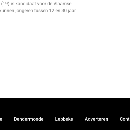
 (19) is kandidaat voor de Vlaamse
kunnen jongeren tussen 12 en 30 jaar
e
Dendermonde
Lebbeke
Adverteren
Cont