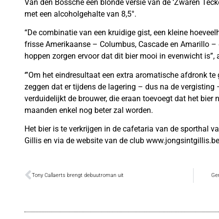
Van den Bossche een blonde versie van de ‘Zwaren Teckel’.
met een alcoholgehalte van 8,5°.
“De combinatie van een kruidige gist, een kleine hoeveelh
frisse Amerikaanse – Columbus, Cascade en Amarillo – 
hoppen zorgen ervoor dat dit bier mooi in evenwicht is”
‘”Om het eindresultaat een extra aromatische afdronk te g
zeggen dat er tijdens de lagering – dus na de vergisting
verduidelijkt de brouwer, die eraan toevoegt dat het bie
maanden enkel nog beter zal worden.
Het bier is te verkrijgen in de cafetaria van de sporthal v
Gillis en via de website van de club www.jongsintgillis.be
Tony Callaerts brengt debuutroman uit
Ge