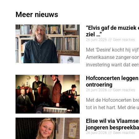
Meer nieuws
“Elvis gaf de muziek
ziel …”
26 juni 2026
Geen reacties
Met ‘Desire’ kocht hij vij
Amerikaanse zanger-son
investering want dat eer
Hofconcerten leggen 
ontroering
26 juni 2026
Geen reacties
Met de Hofconcerten bre
tot in het hart. Met dri
Elise wil via Vlaams
jongeren bespreekb
26 juni 2026
Geen reacties