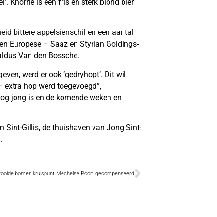
 Knorrie is een fris en sterk blond bier
eid bittere appelsienschil en een aantal
en Europese – Saaz en Styrian Goldings-
, aldus Van den Bossche.
even, werd er ook ‘gedryhopt’. Dit wil
 – extra hop werd toegevoegd”,
r nog jong is en de komende weken en
an Sint-Gillis, de thuishaven van Jong Sint-
.
rooide bomen kruispunt Mechelse Poort gecompenseerd