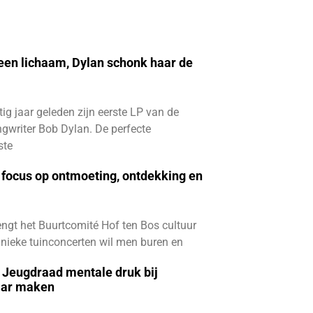
 een lichaam, Dylan schonk haar de
ftig jaar geleden zijn eerste LP van de
gwriter Bob Dylan. De perfecte
ste
focus op ontmoeting, ontdekking en
ngt het Buurtcomité Hof ten Bos cultuur
e unieke tuinconcerten wil men buren en
e Jeugdraad mentale druk bij
aar maken