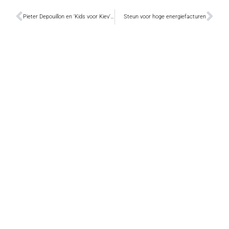
Pieter Depouillon en ‘Kids voor Kiev’ zamelen geld in voor Oekraïne
Steun voor hoge energiefacturen