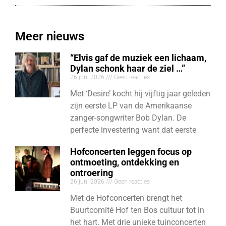
Meer nieuws
“Elvis gaf de muziek een lichaam,
Dylan schonk haar de ziel …”
26 juni 2026
Geen reacties
Met ‘Desire’ kocht hij vijftig jaar geleden
zijn eerste LP van de Amerikaanse
zanger-songwriter Bob Dylan. De
perfecte investering want dat eerste
Hofconcerten leggen focus op
ontmoeting, ontdekking en
ontroering
26 juni 2026
Geen reacties
Met de Hofconcerten brengt het
Buurtcomité Hof ten Bos cultuur tot in
het hart. Met drie unieke tuinconcerten