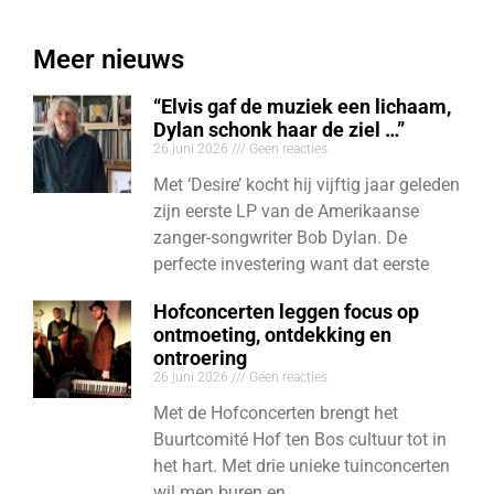
Meer nieuws
“Elvis gaf de muziek een lichaam,
Dylan schonk haar de ziel …”
26 juni 2026
Geen reacties
Met ‘Desire’ kocht hij vijftig jaar geleden
zijn eerste LP van de Amerikaanse
zanger-songwriter Bob Dylan. De
perfecte investering want dat eerste
Hofconcerten leggen focus op
ontmoeting, ontdekking en
ontroering
26 juni 2026
Geen reacties
Met de Hofconcerten brengt het
Buurtcomité Hof ten Bos cultuur tot in
het hart. Met drie unieke tuinconcerten
wil men buren en