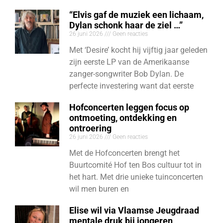
“Elvis gaf de muziek een lichaam,
Dylan schonk haar de ziel …”
26 juni 2026
Geen reacties
Met ‘Desire’ kocht hij vijftig jaar geleden
zijn eerste LP van de Amerikaanse
zanger-songwriter Bob Dylan. De
perfecte investering want dat eerste
Hofconcerten leggen focus op
ontmoeting, ontdekking en
ontroering
26 juni 2026
Geen reacties
Met de Hofconcerten brengt het
Buurtcomité Hof ten Bos cultuur tot in
het hart. Met drie unieke tuinconcerten
wil men buren en
Elise wil via Vlaamse Jeugdraad
mentale druk bij jongeren