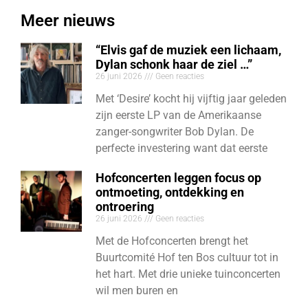
Meer nieuws
“Elvis gaf de muziek een lichaam,
Dylan schonk haar de ziel …”
26 juni 2026
Geen reacties
Met ‘Desire’ kocht hij vijftig jaar geleden
zijn eerste LP van de Amerikaanse
zanger-songwriter Bob Dylan. De
perfecte investering want dat eerste
Hofconcerten leggen focus op
ontmoeting, ontdekking en
ontroering
26 juni 2026
Geen reacties
Met de Hofconcerten brengt het
Buurtcomité Hof ten Bos cultuur tot in
het hart. Met drie unieke tuinconcerten
wil men buren en