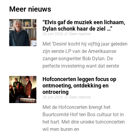
Meer nieuws
“Elvis gaf de muziek een lichaam,
Dylan schonk haar de ziel …”
26 juni 2026
Geen reacties
Met ‘Desire’ kocht hij vijftig jaar geleden
zijn eerste LP van de Amerikaanse
zanger-songwriter Bob Dylan. De
perfecte investering want dat eerste
Hofconcerten leggen focus op
ontmoeting, ontdekking en
ontroering
26 juni 2026
Geen reacties
Met de Hofconcerten brengt het
Buurtcomité Hof ten Bos cultuur tot in
het hart. Met drie unieke tuinconcerten
wil men buren en