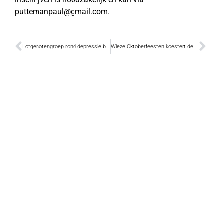
puttemanpaul@gmail.com.
Lotgenotengroep rond depressie bestaat 25 jaar
Wieze Oktoberfeesten koestert de ingrediënten van weleer