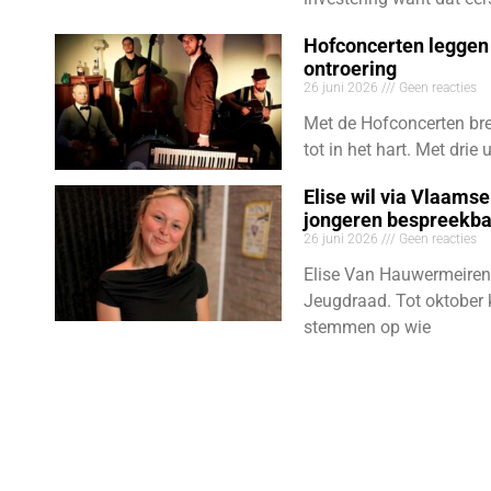
Hofconcerten leggen 
ontroering
26 juni 2026
Geen reacties
Met de Hofconcerten bre
tot in het hart. Met dri
Elise wil via Vlaams
jongeren bespreekb
26 juni 2026
Geen reacties
Elise Van Hauwermeiren
Jeugdraad. Tot oktober 
stemmen op wie