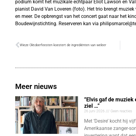
podium komt het muzikale echtpaar Eliot Lawson en Valé
pianist David Van Loveren (foto). Het trio brengt muziek
en meer. De opbrengst van het concert gaat naar het kin
Boudewijnstichting. Reserveren kan via philipsmarcel@te
Wieze Oktoberfeesten koestert de ingrediënten van weleer
Meer nieuws
“Elvis gaf de muziek
ziel …”
26 juni 2026
Geen reacties
Met ‘Desire’ kocht hij vij
Amerikaanse zanger-son
investering want dat eer