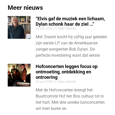
Meer nieuws
“Elvis gaf de muziek een lichaam,
Dylan schonk haar de ziel …”
26 juni 2026
Geen reacties
Met ‘Desire’ kocht hij vijftig jaar geleden
zijn eerste LP van de Amerikaanse
zanger-songwriter Bob Dylan. De
perfecte investering want dat eerste
Hofconcerten leggen focus op
ontmoeting, ontdekking en
ontroering
26 juni 2026
Geen reacties
Met de Hofconcerten brengt het
Buurtcomité Hof ten Bos cultuur tot in
het hart. Met drie unieke tuinconcerten
wil men buren en