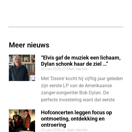
Meer nieuws
“Elvis gaf de muziek een lichaam,
Dylan schonk haar de ziel …”
26 juni 2026
Geen reacties
Met ‘Desire’ kocht hij vijftig jaar geleden
zijn eerste LP van de Amerikaanse
zanger-songwriter Bob Dylan. De
perfecte investering want dat eerste
Hofconcerten leggen focus op
ontmoeting, ontdekking en
ontroering
26 juni 2026
Geen reacties