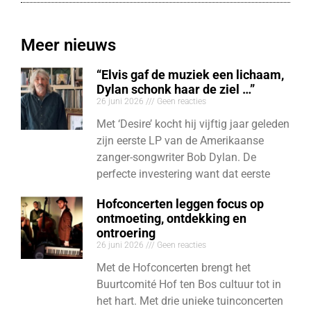
Meer nieuws
“Elvis gaf de muziek een lichaam,
Dylan schonk haar de ziel …”
26 juni 2026
Geen reacties
Met ‘Desire’ kocht hij vijftig jaar geleden
zijn eerste LP van de Amerikaanse
zanger-songwriter Bob Dylan. De
perfecte investering want dat eerste
Hofconcerten leggen focus op
ontmoeting, ontdekking en
ontroering
26 juni 2026
Geen reacties
Met de Hofconcerten brengt het
Buurtcomité Hof ten Bos cultuur tot in
het hart. Met drie unieke tuinconcerten