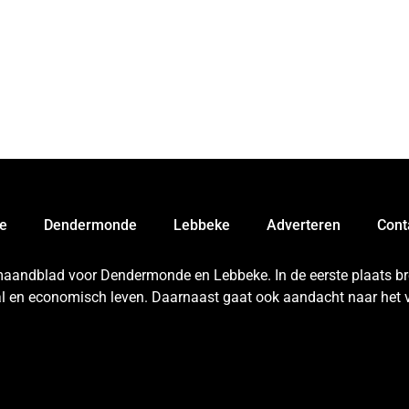
e
Dendermonde
Lebbeke
Adverteren
Cont
 maandblad voor Dendermonde en Lebbeke. In de eerste plaats bren
aal en economisch leven. Daarnaast gaat ook aandacht naar het v