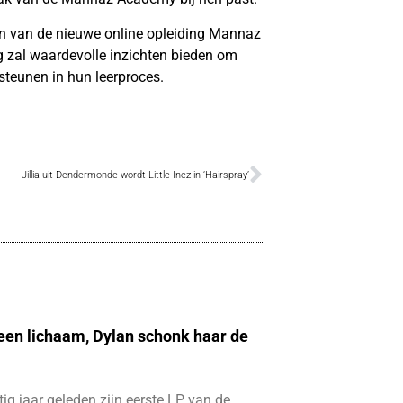
 van de nieuwe online opleiding Mannaz
ng zal waardevolle inzichten bieden om
teunen in hun leerproces.
Jillia uit Dendermonde wordt Little Inez in ‘Hairspray’
 een lichaam, Dylan schonk haar de
ftig jaar geleden zijn eerste LP van de