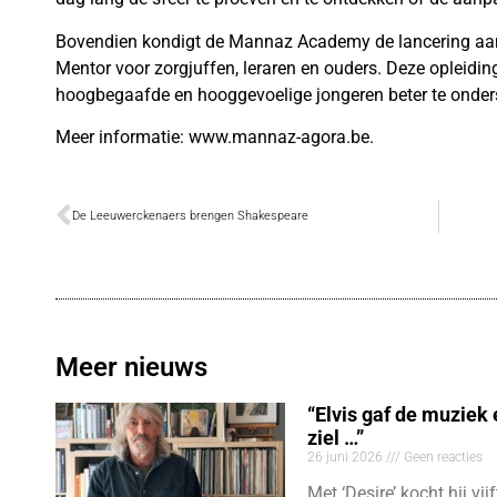
Bovendien kondigt de Mannaz Academy de lancering aan
Mentor voor zorgjuffen, leraren en ouders. Deze opleidi
hoogbegaafde en hooggevoelige jongeren beter te onders
Meer informatie: www.mannaz-agora.be.
De Leeuwerckenaers brengen Shakespeare
Meer nieuws
“Elvis gaf de muziek
ziel …”
26 juni 2026
Geen reacties
Met ‘Desire’ kocht hij vij