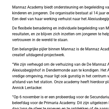
Mannaz Academy biedt ondersteuning en begeleiding v
kinderen en jongeren. De organisatie bestaat al 14 jaar 
Een deel van haar werking verhuist naar het Alexiusbeg
De flexibele benadering en individuele begeleiding van 
resultaten, en ze blijven zich inzetten om jongeren te help
vertrouwen in de wereld te staan.
Een belangrijke pijler binnen Mannaz is de Mannaz Acade
creatief uitdagend projectwerk.
“We zijn verheugd om de verhuizing van de De Mannaz A
Alexiusbegijnhof in Dendermonde aan te kondigen. Het Al
vredige omgeving, maar ligt ook gunstig in het centru
afstand van het station. Onze academy heeft hierdoor pla
Annick Lentacker.
“Op 6 november is er een probeerdag voor de Secundari
beleefdag voor de Primaria Academy. Dit zijn uitgeleze
dag lang de sfeer te proeven en te ontdekken of de aan