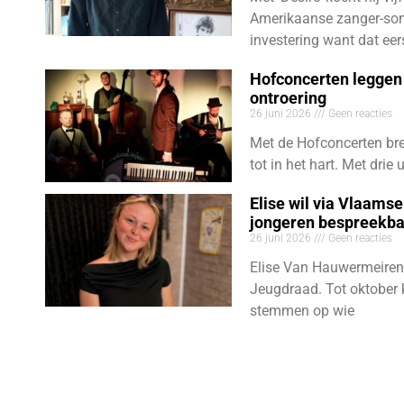
Amerikaanse zanger-son
investering want dat eer
Hofconcerten leggen 
ontroering
26 juni 2026
Geen reacties
Met de Hofconcerten bre
tot in het hart. Met dri
Elise wil via Vlaams
jongeren bespreekb
26 juni 2026
Geen reacties
Elise Van Hauwermeiren
Jeugdraad. Tot oktober 
stemmen op wie