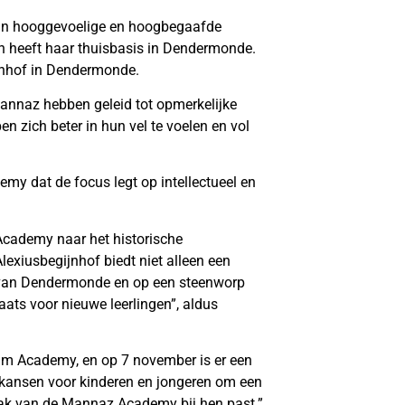
an hooggevoelige en hoogbegaafde
en heeft haar thuisbasis in Dendermonde.
ijnhof in Dendermonde.
Mannaz hebben geleid tot opmerkelijke
en zich beter in hun vel te voelen en vol
my dat de focus legt op intellectueel en
cademy naar het historische
exiusbegijnhof biedt niet alleen een
m van Dendermonde en op een steenworp
ats voor nieuwe leerlingen”, aldus
um Academy, en op 7 november is er een
n kansen voor kinderen en jongeren om een
pak van de Mannaz Academy bij hen past.”