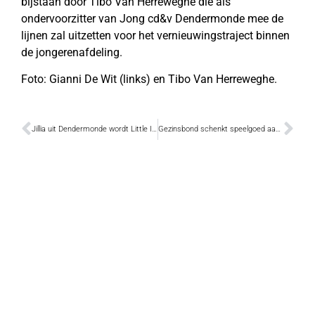
bijstaan door Tibo Van Herreweghe die als
ondervoorzitter van Jong cd&v Dendermonde mee de
lijnen zal uitzetten voor het vernieuwingstraject binnen
de jongerenafdeling.
Foto: Gianni De Wit (links) en Tibo Van Herreweghe.
Jillia uit Dendermonde wordt Little Inez in ‘Hairspray’
Gezinsbond schenkt speelgoed aan gemeente Lebbeke