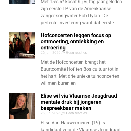
Met ‘Desire’ kocht hij vijftig jaar geleden
zijn eerste LP van de Amerikaanse
zanger-songwriter Bob Dylan. De
perfecte investering want dat eerste
Hofconcerten leggen focus op
ontmoeting, ontdekking en
ontroering
26 juni 2026
Geen reacties
Met de Hofconcerten brengt het
Buurtcomité Hof ten Bos cultuur tot in
het hart. Met drie unieke tuinconcerten
wil men buren en
Elise wil via Vlaamse Jeugdraad
mentale druk bij jongeren
bespreekbaar maken
26 juni 2026
Geen reacties
Elise Van Hauwermeiren (19) is
kandidaat voor de Vlaamse Jeugdraad.