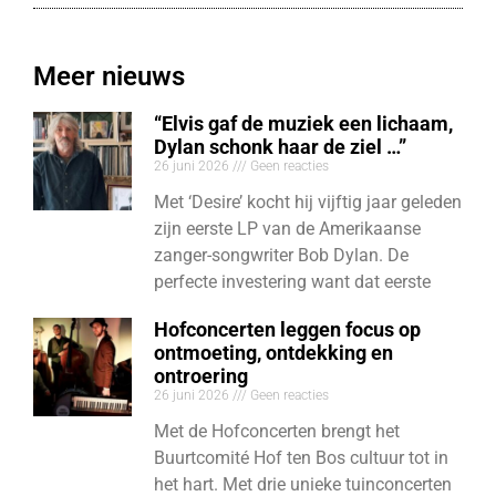
Meer nieuws
“Elvis gaf de muziek een lichaam,
Dylan schonk haar de ziel …”
26 juni 2026
Geen reacties
Met ‘Desire’ kocht hij vijftig jaar geleden
zijn eerste LP van de Amerikaanse
zanger-songwriter Bob Dylan. De
perfecte investering want dat eerste
Hofconcerten leggen focus op
ontmoeting, ontdekking en
ontroering
26 juni 2026
Geen reacties
Met de Hofconcerten brengt het
Buurtcomité Hof ten Bos cultuur tot in
het hart. Met drie unieke tuinconcerten