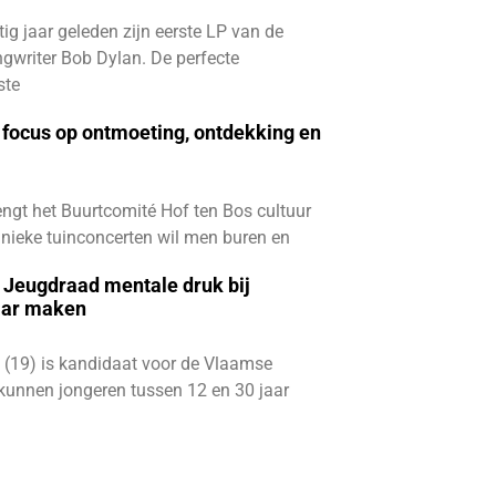
ftig jaar geleden zijn eerste LP van de
gwriter Bob Dylan. De perfecte
ste
focus op ontmoeting, ontdekking en
ngt het Buurtcomité Hof ten Bos cultuur
e unieke tuinconcerten wil men buren en
e Jeugdraad mentale druk bij
aar maken
 (19) is kandidaat voor de Vlaamse
kunnen jongeren tussen 12 en 30 jaar