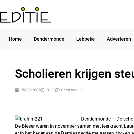
Home
Dendermonde
Lebbeke
Adverteren
Scholieren krijgen st
05/02/2007
20:22
Geen reacties
Dendermonde – De schol
De Bleser waren in november samen met leerkracht Laure
er in het kader van de Damiaanactie melaatsen, tbc- en ai