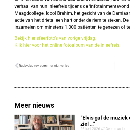
verhaal van hun inleefreis tijdens de ‘infotainmentavond 
Maagdcollege. Idool Brahim, het gezicht van de Damia
actie van het drietal een hart onder de riem te steken. D
inzamelen om minstens 1.000 patiënten te genezen of te
Bekijk hier sfeerfoto’s van vorige vrijdag.
Klik hier voor het online fotoalbum van de inleefreis.
Rugbyclub tevreden met nipt verlies
Meer nieuws
“Elvis gaf de muziek
ziel …”
26 juni 2026
Geen reacties