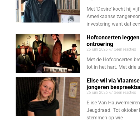
Met ‘Desire’ kocht hij vij
Amerikaanse zanger-son
investering want dat eer
Hofconcerten leggen 
ontroering
26 juni 2026
Geen reacties
Met de Hofconcerten bre
tot in het hart. Met dri
Elise wil via Vlaams
jongeren bespreekb
26 juni 2026
Geen reacties
Elise Van Hauwermeiren
Jeugdraad. Tot oktober 
stemmen op wie