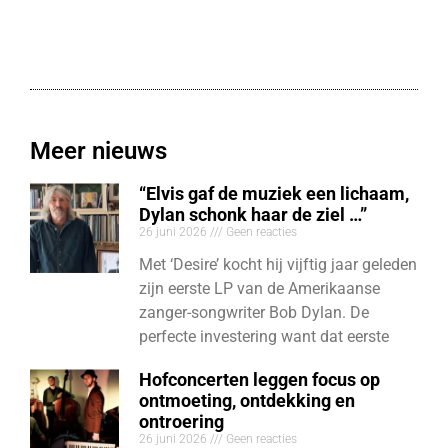
Meer nieuws
“Elvis gaf de muziek een lichaam,
Dylan schonk haar de ziel …”
26 juni 2026
Geen reacties
Met ‘Desire’ kocht hij vijftig jaar geleden
zijn eerste LP van de Amerikaanse
zanger-songwriter Bob Dylan. De
perfecte investering want dat eerste
Hofconcerten leggen focus op
ontmoeting, ontdekking en
ontroering
26 juni 2026
Geen reacties