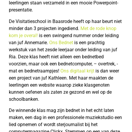
leerlingen staan verzameld in een mooie Powerpoint-
presentatie.
De Visitatieschool in Baasrode heeft op haar beurt niet
minder dan 3 projecten ingediend.
Met de rode knop
kom je overal!
is een swingend nummer onder leiding
van juf Annemarie.
Ons Bednet
is een prachtig
werkstuk van het zesde leerjaar onder leiding van juf
Ria. Deze klas heeft niet alleen een bednetbed
voorzien, maar ook een bednetcomputer, – overtrek, -
mat en bednetraampjes!
Ons digitaal krijt
is dan weer
een project van juf Kathleen. Met haar maakten de
leerlingen een website waarop zieke klasgenoten
kunnen oefenen als zaten ze gezond en wel op de
schoolbanken.
De winnende klas mag zijn bednet in het echt laten
maken, een dag in een professionele muziekstudio een
lied opnemen of wordt sterjournalist bij het
computermagazine Clickx. Stemmen op een van deze