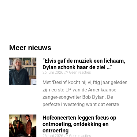
Meer nieuws
“Elvis gaf de muziek een lichaam,
Dylan schonk haar de ziel …”
26 juni 2026
Geen reacties
Met ‘Desire’ kocht hij vijftig jaar geleden
zijn eerste LP van de Amerikaanse
zanger-songwriter Bob Dylan. De
perfecte investering want dat eerste
Hofconcerten leggen focus op
ontmoeting, ontdekking en
ontroering
26 juni 2026
Geen reacties