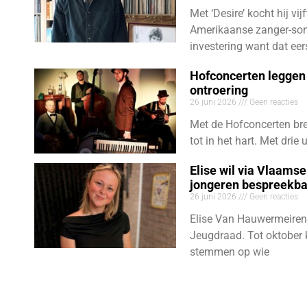
Met ‘Desire’ kocht hij vij
Amerikaanse zanger-son
investering want dat eer
Hofconcerten leggen 
ontroering
26 juni 2026
Geen reacties
Met de Hofconcerten bre
tot in het hart. Met dri
Elise wil via Vlaams
jongeren bespreekb
26 juni 2026
Geen reacties
Elise Van Hauwermeiren
Jeugdraad. Tot oktober 
stemmen op wie