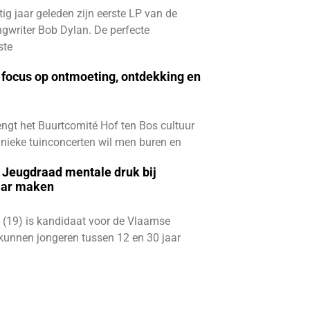
ftig jaar geleden zijn eerste LP van de
gwriter Bob Dylan. De perfecte
ste
focus op ontmoeting, ontdekking en
ngt het Buurtcomité Hof ten Bos cultuur
e unieke tuinconcerten wil men buren en
e Jeugdraad mentale druk bij
aar maken
 (19) is kandidaat voor de Vlaamse
kunnen jongeren tussen 12 en 30 jaar