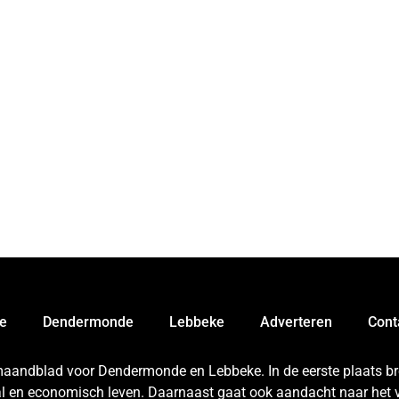
e
Dendermonde
Lebbeke
Adverteren
Cont
 maandblad voor Dendermonde en Lebbeke. In de eerste plaats bren
aal en economisch leven. Daarnaast gaat ook aandacht naar het v