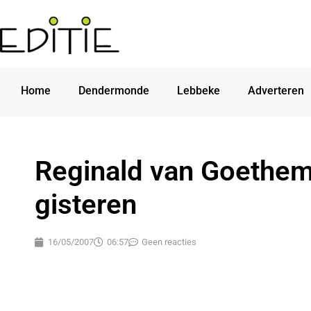
Home
Dendermonde
Lebbeke
Adverteren
Reginald van Goethem
gisteren
16/05/2007
06:57
Geen reacties