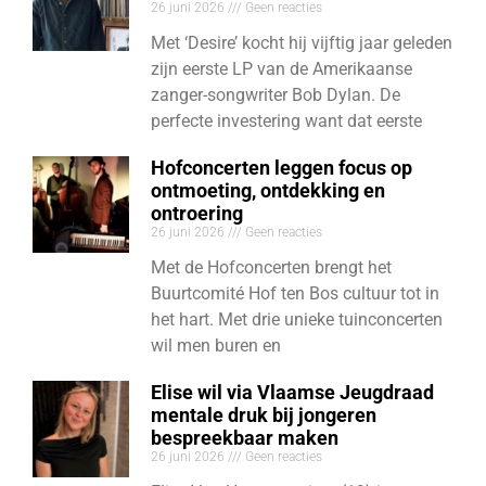
26 juni 2026
Geen reacties
Met ‘Desire’ kocht hij vijftig jaar geleden
zijn eerste LP van de Amerikaanse
zanger-songwriter Bob Dylan. De
perfecte investering want dat eerste
Hofconcerten leggen focus op
ontmoeting, ontdekking en
ontroering
26 juni 2026
Geen reacties
Met de Hofconcerten brengt het
Buurtcomité Hof ten Bos cultuur tot in
het hart. Met drie unieke tuinconcerten
wil men buren en
Elise wil via Vlaamse Jeugdraad
mentale druk bij jongeren
bespreekbaar maken
26 juni 2026
Geen reacties