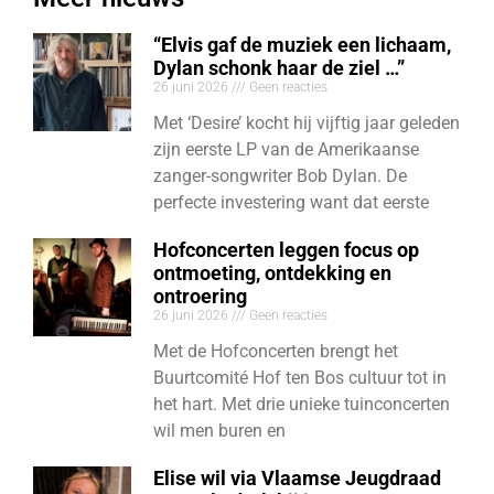
“Elvis gaf de muziek een lichaam,
Dylan schonk haar de ziel …”
26 juni 2026
Geen reacties
Met ‘Desire’ kocht hij vijftig jaar geleden
zijn eerste LP van de Amerikaanse
zanger-songwriter Bob Dylan. De
perfecte investering want dat eerste
Hofconcerten leggen focus op
ontmoeting, ontdekking en
ontroering
26 juni 2026
Geen reacties
Met de Hofconcerten brengt het
Buurtcomité Hof ten Bos cultuur tot in
het hart. Met drie unieke tuinconcerten
wil men buren en
Elise wil via Vlaamse Jeugdraad