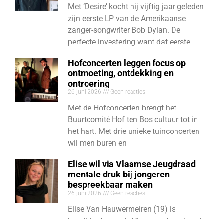
Met ‘Desire’ kocht hij vijftig jaar geleden
zijn eerste LP van de Amerikaanse
zanger-songwriter Bob Dylan. De
perfecte investering want dat eerste
Hofconcerten leggen focus op
ontmoeting, ontdekking en
ontroering
26 juni 2026
Geen reacties
Met de Hofconcerten brengt het
Buurtcomité Hof ten Bos cultuur tot in
het hart. Met drie unieke tuinconcerten
wil men buren en
Elise wil via Vlaamse Jeugdraad
mentale druk bij jongeren
bespreekbaar maken
26 juni 2026
Geen reacties
Elise Van Hauwermeiren (19) is