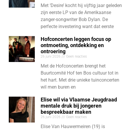
Met ‘Desire’ kocht hij vijftig jaar geleden
zijn eerste LP van de Amerikaanse
zanger-songwriter Bob Dylan. De
perfecte investering want dat eerste
Hofconcerten leggen focus op
ontmoeting, ontdekking en
ontroering
26 juni 2026
Geen reacties
Met de Hofconcerten brengt het
Buurtcomité Hof ten Bos cultuur tot in
het hart. Met drie unieke tuinconcerten
wil men buren en
Elise wil via Vlaamse Jeugdraad
mentale druk bij jongeren
bespreekbaar maken
26 juni 2026
Geen reacties
Elise Van Hauwermeiren (19) is