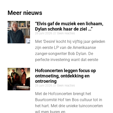
Meer nieuws
“Elvis gaf de muziek een lichaam,
Dylan schonk haar de ziel …”
26 juni 2026
Geen reacties
Met ‘Desire’ kocht hij vijftig jaar geleden
zijn eerste LP van de Amerikaanse
zanger-songwriter Bob Dylan. De
perfecte investering want dat eerste
Hofconcerten leggen focus op
ontmoeting, ontdekking en
ontroering
26 juni 2026
Geen reacties
Met de Hofconcerten brengt het
Buurtcomité Hof ten Bos cultuur tot in
het hart. Met drie unieke tuinconcerten
wil men buren en