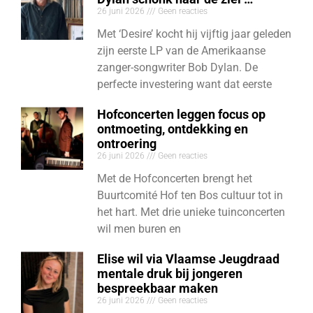
26 juni 2026
Geen reacties
Met ‘Desire’ kocht hij vijftig jaar geleden
zijn eerste LP van de Amerikaanse
zanger-songwriter Bob Dylan. De
perfecte investering want dat eerste
Hofconcerten leggen focus op
ontmoeting, ontdekking en
ontroering
26 juni 2026
Geen reacties
Met de Hofconcerten brengt het
Buurtcomité Hof ten Bos cultuur tot in
het hart. Met drie unieke tuinconcerten
wil men buren en
Elise wil via Vlaamse Jeugdraad
mentale druk bij jongeren
bespreekbaar maken
26 juni 2026
Geen reacties