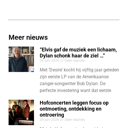
Meer nieuws
“Elvis gaf de muziek een lichaam,
Dylan schonk haar de ziel …”
26 juni 2026
Geen reacties
Met ‘Desire’ kocht hij vijftig jaar geleden
zijn eerste LP van de Amerikaanse
zanger-songwriter Bob Dylan. De
perfecte investering want dat eerste
Hofconcerten leggen focus op
ontmoeting, ontdekking en
ontroering
26 juni 2026
Geen reacties