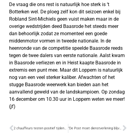
De vraag die ons rest is natuurlijk hoe sterk is ‘t
Botterken wel. De ploeg zelf kon dit seizoen enkel bij
Robland Sint-Michiels geen vuist maken maar in de
overige wedstrijden deed Baasrode het steeds meer
dan behoorlijk zodat ze momenteel een goede
middenmotor vormen in tweede nationale. In de
heenronde van de competitie speelde Baasrode reeds
tegen de twee dalers van eerste nationale. Aalst kwam
in Baasrode verliezen en in Heist kaapte Baasrode in
extremis een punt mee. Maar dit Loppem is natuurlijk
nog van een veel sterker kaliber. Afwachten of het
stugge Baasrode weerwerk kan bieden aan het
aanvallend geweld van de landskampioen. Op zondag
16 december om 10.30 uur in Loppem weten we meer!
(jf)
2 chauffeurs testen positief tijdens verkeersveilige nacht
“De Post moet dienstverlening blijven garanderen”