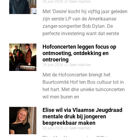
26 juni 2026
Geen reacties
Met ‘Desire’ kocht hij vijftig jaar geleden
zijn eerste LP van de Amerikaanse
zanger-songwriter Bob Dylan. De
perfecte investering want dat eerste
Hofconcerten leggen focus op
ontmoeting, ontdekking en
ontroering
26 juni 2026
Geen reacties
Met de Hofconcerten brengt het
Buurtcomité Hof ten Bos cultuur tot in
het hart. Met drie unieke tuinconcerten
wil men buren en
Elise wil via Vlaamse Jeugdraad
mentale druk bij jongeren
bespreekbaar maken
26 juni 2026
Geen reacties