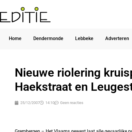
Home
Dendermonde
Lebbeke
Adverteren
Nieuwe riolering kruis
Haekstraat en Leugest
25/12/2007
14:10
Geen reacties
Grembergen – Het Vlaams gewest laat alle gevaarlijke 