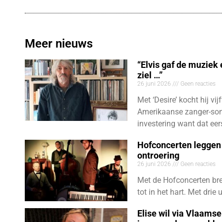
Meer nieuws
“Elvis gaf de muziek
ziel …”
26 juni 2026
Geen reacties
Met ‘Desire’ kocht hij vij
Amerikaanse zanger-son
investering want dat eer
Hofconcerten leggen 
ontroering
26 juni 2026
Geen reacties
Met de Hofconcerten bre
tot in het hart. Met dri
Elise wil via Vlaams