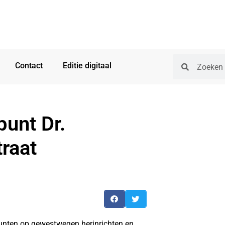
Contact
Editie digitaal
punt Dr.
raat
punten op gewestwegen herinrichten en