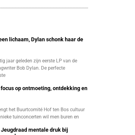
 een lichaam, Dylan schonk haar de
ftig jaar geleden zijn eerste LP van de
gwriter Bob Dylan. De perfecte
ste
focus op ontmoeting, ontdekking en
ngt het Buurtcomité Hof ten Bos cultuur
e unieke tuinconcerten wil men buren en
e Jeugdraad mentale druk bij