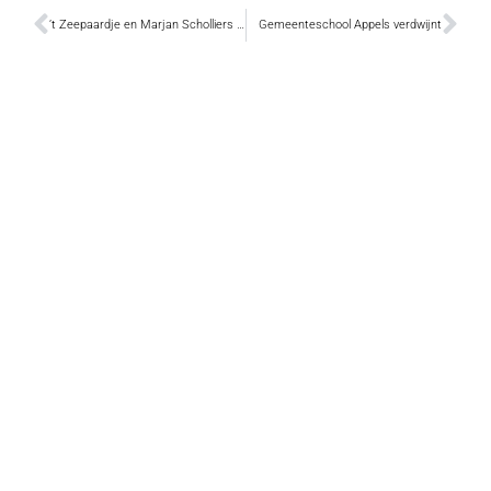
’t Zeepaardje en Marjan Scholliers in de prijzen
Gemeenteschool Appels verdwijnt