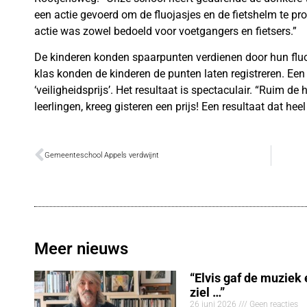
een actie gevoerd om de fluojasjes en de fietshelm te p
actie was zowel bedoeld voor voetgangers en fietsers.”
De kinderen konden spaarpunten verdienen door hun fluoj
klas konden de kinderen de punten laten registreren. Een
‘veiligheidsprijs’. Het resultaat is spectaculair. “Ruim d
leerlingen, kreeg gisteren een prijs! Een resultaat dat hee
Gemeenteschool Appels verdwijnt
Meer nieuws
“Elvis gaf de muziek
ziel …”
26 juni 2026
Geen reacties