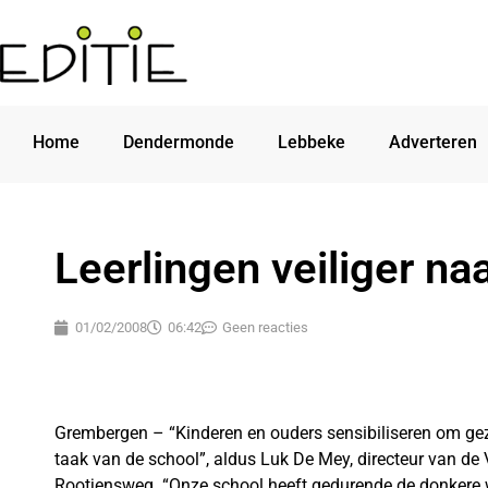
Home
Dendermonde
Lebbeke
Adverteren
Leerlingen veiliger na
01/02/2008
06:42
Geen reacties
Grembergen – “Kinderen en ouders sensibiliseren om gezi
taak van de school”, aldus Luk De Mey, directeur van de 
Rootjensweg. “Onze school heeft gedurende de donkere 