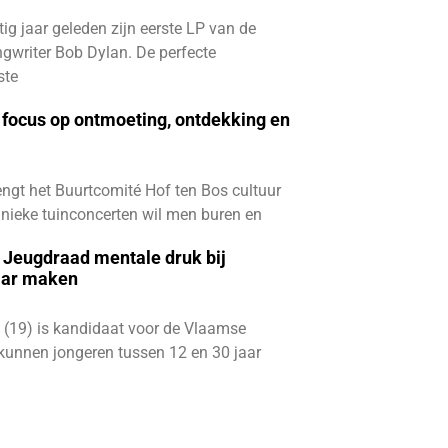
ftig jaar geleden zijn eerste LP van de
gwriter Bob Dylan. De perfecte
ste
focus op ontmoeting, ontdekking en
ngt het Buurtcomité Hof ten Bos cultuur
e unieke tuinconcerten wil men buren en
e Jeugdraad mentale druk bij
aar maken
 (19) is kandidaat voor de Vlaamse
kunnen jongeren tussen 12 en 30 jaar