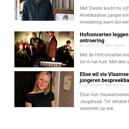
Met ‘Desire’ kocht hij vij
Amerikaanse zanger-son
investering want dat eer
Hofconcerten leggen 
ontroering
26 juni 2026
Geen reacties
Met de Hofconcerten bre
tot in het hart. Met dri
Elise wil via Vlaams
jongeren bespreekb
26 juni 2026
Geen reacties
Elise Van Hauwermeiren
Jeugdraad. Tot oktober 
stemmen op wie