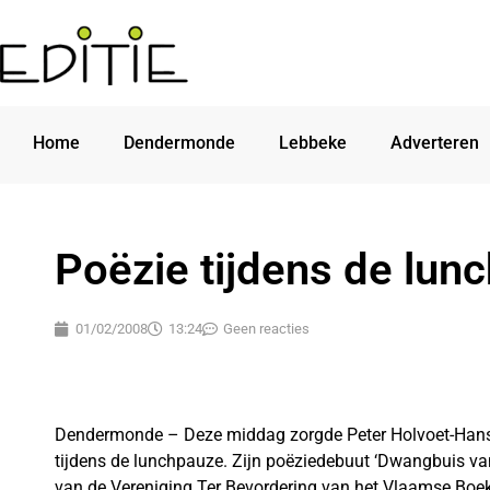
Home
Dendermonde
Lebbeke
Adverteren
Poëzie tijdens de lun
01/02/2008
13:24
Geen reacties
Dendermonde – Deze middag zorgde Peter Holvoet-Hanss
tijdens de lunchpauze. Zijn poëziedebuut ‘Dwangbuis van 
van de Vereniging Ter Bevordering van het Vlaamse Boe