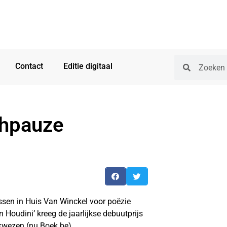
Contact
Editie digitaal
chpauze
en in Huis Van Winckel voor poëzie
Houdini’ kreeg de jaarlijkse debuutprijs
kwezen (nu Boek.be).