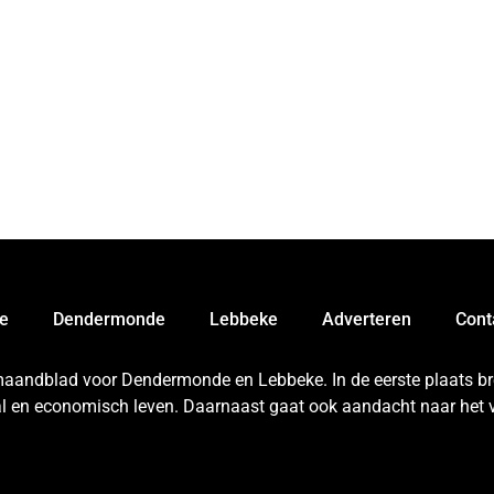
e
Dendermonde
Lebbeke
Adverteren
Cont
 maandblad voor Dendermonde en Lebbeke. In de eerste plaats bren
aal en economisch leven. Daarnaast gaat ook aandacht naar het v