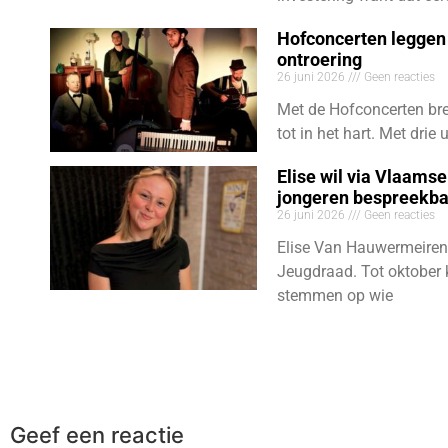
Hofconcerten leggen 
ontroering
26 juni 2026
Geen reacties
Met de Hofconcerten bre
tot in het hart. Met dri
Elise wil via Vlaams
jongeren bespreekb
26 juni 2026
Geen reacties
Elise Van Hauwermeiren
Jeugdraad. Tot oktober 
stemmen op wie
Geef een reactie