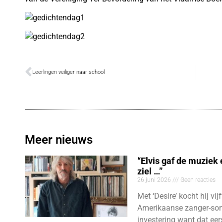
Leerlingen veiliger naar school
Meer nieuws
“Elvis gaf de muziek
ziel …”
26 juni 2026
Geen reacties
Met ‘Desire’ kocht hij vij
Amerikaanse zanger-son
investering want dat eer